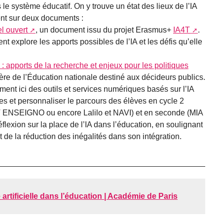
 le système éducatif. On y trouve un état des lieux de l’IA
nt sur deux documents :
l ouvert
, un document issu du projet Erasmus+
IA4T
.
 explore les apports possibles de l’IA et les défis qu’elle
on : apports de la recherche et enjeux pour les politiques
re de l’Éducation nationale destiné aux décideurs publics.
ent ici des outils et services numériques basés sur l’IA
 et personnaliser le parcours des élèves en cycle 2
SEIGNO ou encore Lalilo et NAVI) et en seconde (MIA
flexion sur la place de l’IA dans l’éducation, en soulignant
t de la réduction des inégalités dans son intégration.
e artificielle dans l’éducation | Académie de Paris