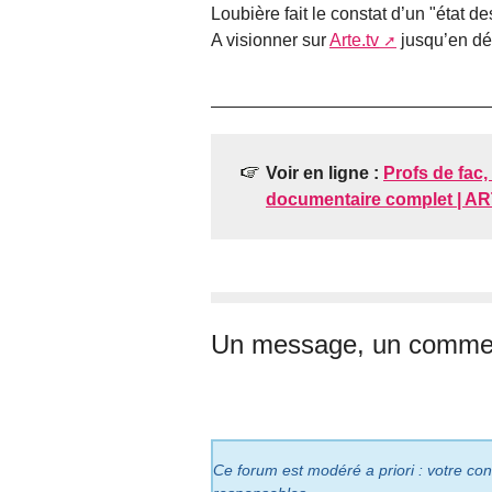
Loubière fait le constat d’un "état d
A visionner sur
Arte.tv
jusqu’en d
Voir en ligne :
Profs de fac,
documentaire complet | A
Un message, un commen
Ce forum est modéré a priori : votre cont