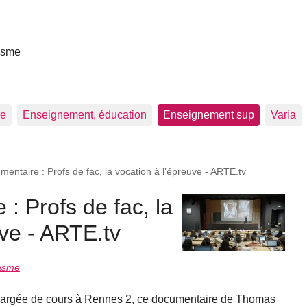
asme
re
Enseignement, éducation
Enseignement sup
Varia
mentaire : Profs de fac, la vocation à l’épreuve - ARTE.tv
: Profs de fac, la
uve - ARTE.tv
hasme
 chargée de cours à Rennes 2, ce documentaire de Thomas